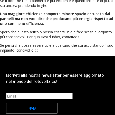
Se ti dice che il suo pannello è più efficiente e quindi produce di più, ti
sta ancora prendendo in giro.
Una maggiore efficienza comporta minore spazio occupato dai
pannelli ma non vuol dire che producano più energia rispetto ad
uno con meno efficienza.
Spero che questo articolo possa esserti utile a fare scelte di acquisto
più consapevoli. Per qualsiasi dubbio, contattaci!!
Se pensi che possa essere utile a qualcuno che sta acquistando il suo
impianto, condividilo 🙂
Iscriviti alla nostra newsletter per essere aggiornato
nel mondo del fotovoltaico!
INVIA