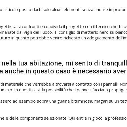
articolo posso darti solo alcuni elementi senza andare in profond
progettista si confronti e condivida il progetto con il tecnico che 
manate dai Vigili del Fuoco. Ti consiglio di metterlo nero su bianco n
futuro in quanto potrebbe venire richiesto un adeguamento dell’i
ella tua abitazione, mi sento di tranquilli
a anche in questo caso è necessario avere
di materiale che verrebbe a trovarsi a contatto con i pannelli. Nor
minio. In questi casi, la possibilità che i pannelli facciano propag
assero ad esempio sopra una guaina bituminosa, magari su un tetto
che e delle componenti selezionate. Qui entra in gioco la professiona