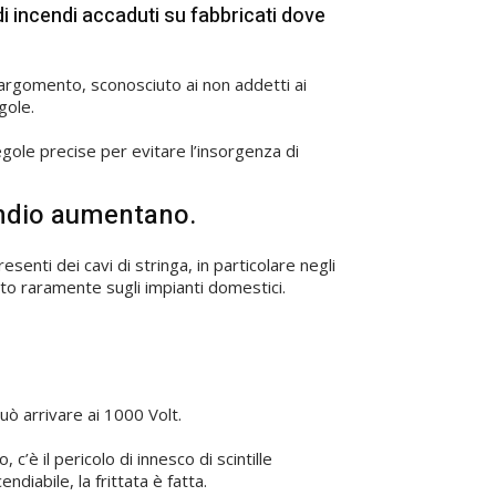
di incendi accaduti su fabbricati dove
 argomento, sconosciuto ai non addetti ai
gole.
egole precise per evitare l’insorgenza di
cendio aumentano.
enti dei cavi di stringa, in particolare negli
olto raramente sugli impianti domestici.
uò arrivare ai 1000 Volt.
’è il pericolo di innesco di scintille
diabile, la frittata è fatta.