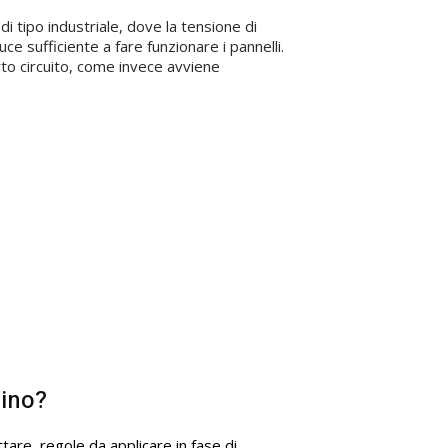
i tipo industriale, dove la tensione di
e sufficiente a fare funzionare i pannelli.
orto circuito, come invece avviene
hino?
ttare, regole da applicare in fase di