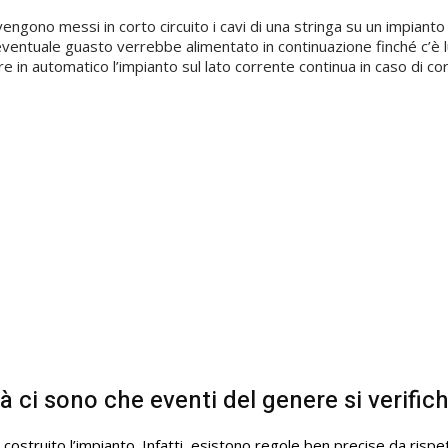
gono messi in corto circuito i cavi di una stringa su un impianto d
ventuale guasto verrebbe alimentato in continuazione finché c’è luc
are in automatico l’impianto sul lato corrente continua in caso di c
à ci sono che eventi del genere si verific
 costruito l’impianto. Infatti, esistono regole ben precise da rispe