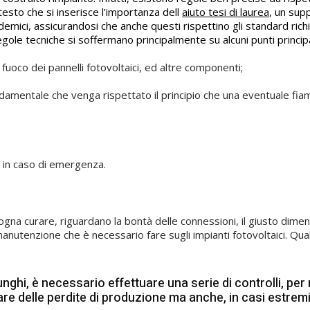
esto che si inserisce l’importanza dell
aiuto tesi di laurea
, un sup
demici, assicurandosi che anche questi rispettino gli standard richi
gole tecniche si soffermano principalmente su alcuni punti principa
al fuoco dei pannelli fotovoltaici, ed altre componenti;
 fondamentale che venga rispettato il principio che una eventuale f
 in caso di emergenza.
bisogna curare, riguardano la bontà delle connessioni, il giusto di
a manutenzione che è necessario fare sugli impianti fotovoltaici. Qu
unghi, è necessario effettuare una serie di controlli, per 
 delle perdite di produzione ma anche, in casi estrem