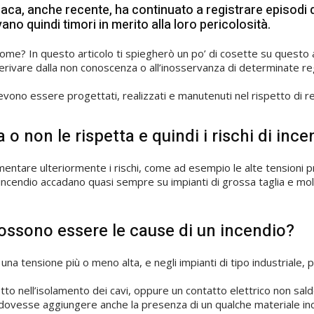
onaca, anche recente, ha continuato a registrare episodi 
vano quindi timori in merito alla loro pericolosità.
 Come? In questo articolo ti spiegherò un po’ di cosette su questo
rivare dalla non conoscenza o all’inosservanza di determinate re
devono essere progettati, realizzati e manutenuti nel rispetto di r
a o non le rispetta e quindi i rischi di in
entare ulteriormente i rischi, come ad esempio le alte tensioni pres
i di incendio accadano quasi sempre su impianti di grossa taglia e m
ossono essere le cause di un incendio?
na tensione più o meno alta, e negli impianti di tipo industriale, p
o nell’isolamento dei cavi, oppure un contatto elettrico non saldo, c
 dovesse aggiungere anche la presenza di un qualche materiale incen