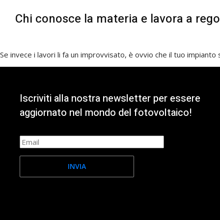
Chi conosce la materia e lavora a regol
Se invece i lavori li fa un improvvisato, è ovvio che il tuo impianto
Iscriviti alla nostra newsletter per essere
aggiornato nel mondo del fotovoltaico!
INVIA
Facebook-f
Instagram
Youtube