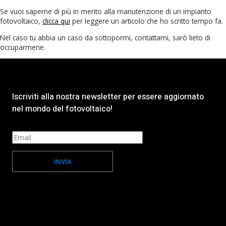
Se vuoi saperne di più in merito alla manutenzione di un impianto
fotovoltaico,
clicca qui
per leggere un articolo che ho scritto tempo fa.
Nel caso tu abbia un caso da sottopormi, contattami, sarò lieto di
occuparmene.
Iscriviti alla nostra newsletter per essere aggiornato
nel mondo del fotovoltaico!
INVIA
Facebook-f
Instagram
Youtube